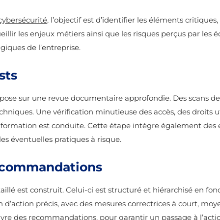
cybersécurité
, l’objectif est d’identifier les éléments critiqu
lir les enjeux métiers ainsi que les risques perçus par les é
égiques de l’entreprise.
sts
epose sur une revue documentaire approfondie. Des scans de v
techniques. Une vérification minutieuse des accès, des droits ut
formation est conduite. Cette étape intègre également des en
es éventuelles pratiques à risque.
 recommandations
illé est construit. Celui-ci est structuré et hiérarchisé en fonc
lan d’action précis, avec des mesures correctrices à court, m
 des recommandations, pour garantir un passage à l’actio