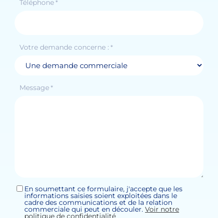
Téléphone
*
Votre demande concerne :
*
Message
*
En soumettant ce formulaire, j'accepte que les
Sans
informations saisies soient exploitées dans le
titre
cadre des communications et de la relation
*
commerciale qui peut en découler.
Voir notre
politique de confidentialité