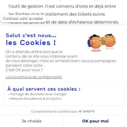
l’outil de gestion. Il est convenu d’ores et déjà entre
les Parties que le traitement des tickets suivra
l’ordre de priorité et de date d’échéance déterminés
par le service Support.
La Société s’engage à résoudre les tickets ainsi
notifiés dans les meilleurs délais et dans le cadre
d’une obligation de moyens, sachant que toute
Anomalie rendant impossible l’utilisation d’un
Equipement devra entraîner la mobilisation active
du service Support.
Selon le type de formule souscrite par le Client, les
délais d’intervention ne sont pas des délais de