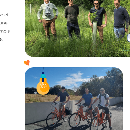
a
e et
 une
 mois
e.