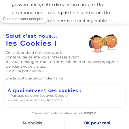
gouvernance, cette dimension compte. Un
environnement trop rigide finit contourné. Un
environnement trop permissif finit ingérable.
L’équilibre se trouve dans un cadre
compréhensible, des usages accompagnés et des
choix techniques alignés avec le terrain.
Pourquoi confier son
audit Microsoft 365 à
un partenaire externe
change la donne ?
Réaliser un
audit Microsoft 365
en interne est