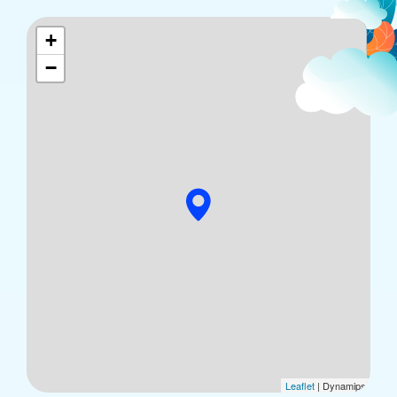
+
−
Leaflet
| Dynamips