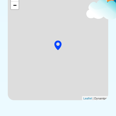
−
Leaflet
| Dynamips