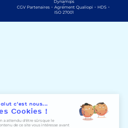
Dynamips
CGV Partenaires
Agrément Qualiopi
HDS
ISO 27001