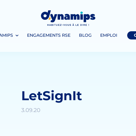
AMIPS
ENGAGEMENTS RSE
BLOG
EMPLOI
LetSignIt
3.09.20