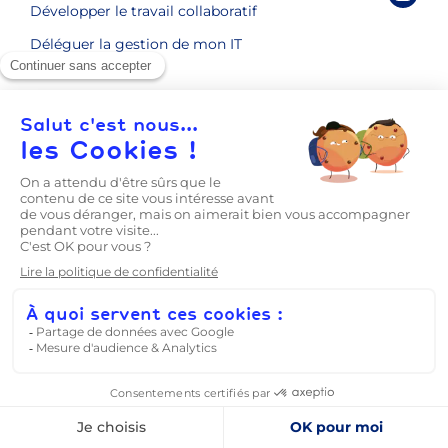
Développer le travail collaboratif
Déléguer la gestion de mon IT
NOS EXPERTISES
Infrastructure informatique hybride
Cybersécurité
Microsoft 365
Services managés
Logiciel EBP
IA Copilot for Microsoft 365
DYNAMIPS
Qui sommes-nous ?
Nous rejoindre
Nos partenaires technologiques