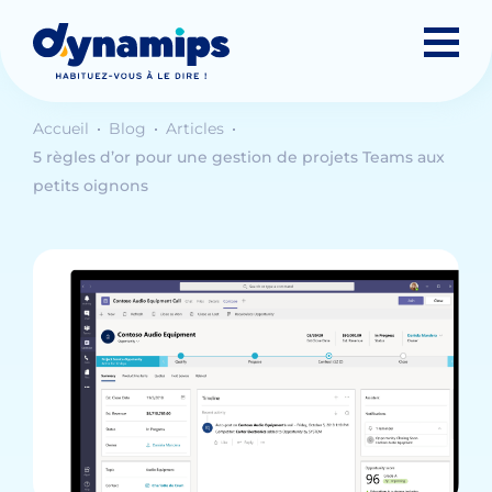
Accueil
Blog
Articles
5 règles d’or pour une gestion de projets Teams aux
petits oignons