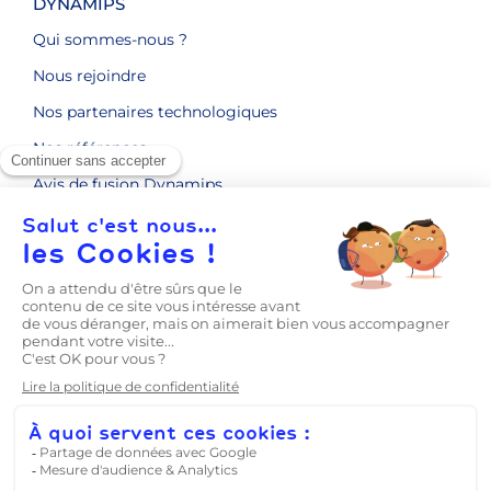
DYNAMIPS
Qui sommes-nous ?
Nous rejoindre
Nos partenaires technologiques
Nos références
Avis de fusion Dynamips
ENGAGEMENTS RSE
CONTACT
LE BLOG
Prise en main
Mentions légales
Politique de confidentialité
CGV
Conditions Générales de Prestations de Service