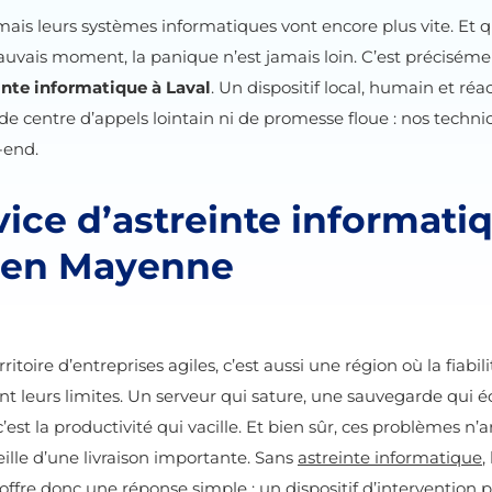
mais leurs systèmes informatiques vont encore plus vite. Et q
uvais moment, la panique n’est jamais loin. C’est précisémen
inte informatique à Laval
. Un dispositif local, humain et réa
s de centre d’appels lointain ni de promesse floue : nos technic
-end.
ice d’astreinte informatiq
e en Mayenne
oire d’entreprises agiles, c’est aussi une région où la fiabilit
t leurs limites. Un serveur qui sature, une sauvegarde qui 
est la productivité qui vacille. Et bien sûr, ces problèmes n’
eille d’une livraison importante. Sans
astreinte informatique
,
offre donc une réponse simple : un dispositif d’intervention p