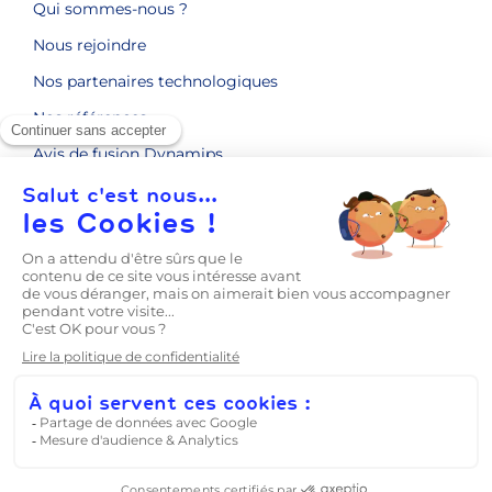
Qui sommes-nous ?
Nous rejoindre
Nos partenaires technologiques
Nos références
Avis de fusion Dynamips
ENGAGEMENTS RSE
CONTACT
LE BLOG
Prise en main
Mentions légales
Politique de confidentialité
CGV
Conditions Générales de Prestations de Service
Dynamips