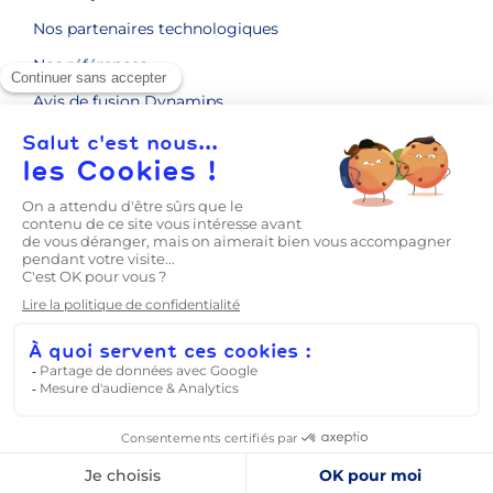
Nos partenaires technologiques
Nos références
Avis de fusion Dynamips
ENGAGEMENTS RSE
CONTACT
LE BLOG
Prise en main
Mentions légales
Politique de confidentialité
CGV
Conditions Générales de Prestations de Service
Dynamips
CGV Partenaires
Agrément Qualiopi
HDS
ISO 27001