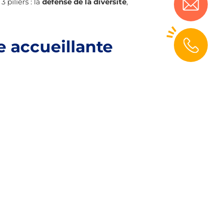
 piliers : la
défense de la diversité
,
e accueillante