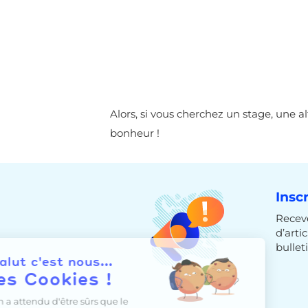
Alors, si vous cherchez un stage, une a
bonheur
!
Insc
Receve
d’arti
bulleti