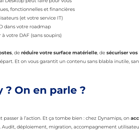
ual Desktop peut faire pour vous
es, fonctionnelles et financières
sateurs (et votre service IT)
VD dans votre roadmap
 à votre DAF (sans soupirs)
ostes
, de
réduire votre surface matérielle
, de
sécuriser vo
épart. Et on vous garantit un contenu sans blabla inutile, san
y ? On en parle ?
aut passer à l’action. Et ça tombe bien : chez Dynamips, on
acc
. Audit, déploiement, migration, accompagnement utilisateur, 