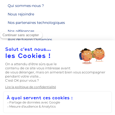
Qui sommes-nous ?
Nous rejoindre
Nos partenaires technologiques
Nos références
Avis de fusion Dynamips
ENGAGEMENTS RSE
CONTACT
LE BLOG
Prise en main
Mentions légales
Politique de confidentialité
CGV
Conditions Générales de Prestations de Service
Dynamips