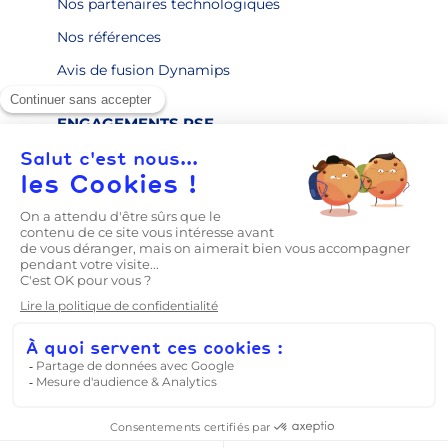
Nos partenaires technologiques
Nos références
Avis de fusion Dynamips
ENGAGEMENTS RSE
CONTACT
LE BLOG
Prise en main
Mentions légales
Politique de confidentialité
CGV
Conditions Générales de Prestations de Service
Dynamips
CGV Partenaires
Agrément Qualiopi
HDS
ISO 27001