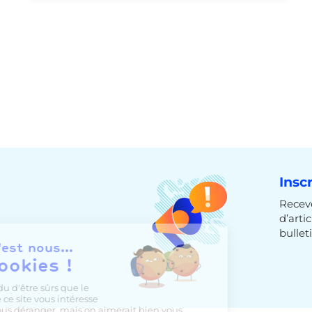
Insc
Receve
d’arti
bulleti