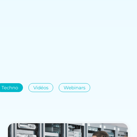
Techno
Vidéos
Webinars