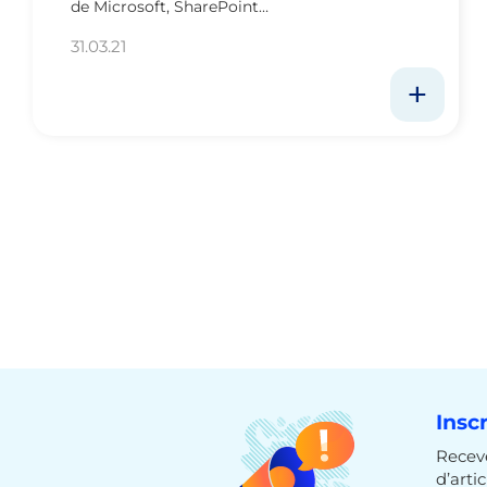
de Microsoft, SharePoint…
31.03.21
Insc
Receve
d’arti