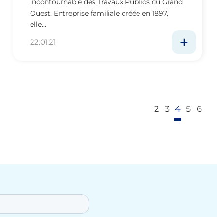
incontournable des Travaux Publics du Grand
Ouest. Entreprise familiale créée en 1897,
elle…
22.01.21
2
3
4
5
6