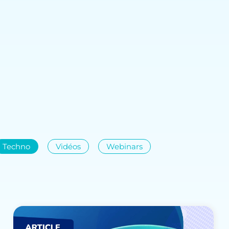
Techno
Vidéos
Webinars