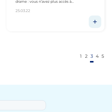
drame : vous n’avez plus accès à…
25.03.22
1
2
3
4
5